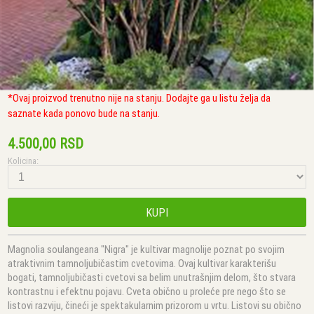
*Ovaj proizvod trenutno nije na stanju. Dodajte ga u listu želja da
saznate kada ponovo bude na stanju.
4.500,00 RSD
Kolicina:
KUPI
Magnolia soulangeana "Nigra" je kultivar magnolije poznat po svojim
atraktivnim tamnoljubičastim cvetovima. Ovaj kultivar karakterišu
bogati, tamnoljubičasti cvetovi sa belim unutrašnjim delom, što stvara
kontrastnu i efektnu pojavu. Cveta obično u proleće pre nego što se
listovi razviju, čineći je spektakularnim prizorom u vrtu. Listovi su obično