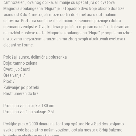
tamnozeleni, ovalnog oblika, ali manje su upečatljivi od cvetova.
Magnolia soulangeana "Nigra" je listopadno drvo koje obično dostiže
visinu od 3 do 4 metra, ali može rasti i do 6 metara u optimalnim
uslovima. Preferira sunčane ili delimično zasenčene pozicije i dobro
drenirano zemljište. Ovaj kultivar je prilično otporan na sušu i tolerantan
na različite uslove rasta. Magnolia soulangeana "Nigra" je popularan izbor
u vrtovima i pejzažnim aranžmanima zbog svojih atraktivnih cvetova i
elegantne forme.
Položaj: sunce, delimična polusenka
Boja: tamno zelena
Cvet: ljubičasti
Orezivanje: /
Plod: /
Zalivanje: po potrebi
Rast: umeren do brz
Prodajna visina biljke: 180 cm.
Prodajna veličina saksije: 25l.
Pošiljke preko 2000 dinara na teritoriji opštine Novi Sad dostavljamo
svake srede besplatno našim vozilom, ostala mesta u Srbiji šaljemo
kurirskom službom post expres.