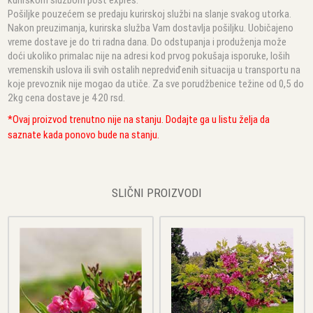
Pošiljke pouzećem se predaju kurirskoj službi na slanje svakog utorka.
Nakon preuzimanja, kurirska služba Vam dostavlja pošiljku. Uobičajeno
vreme dostave je do tri radna dana. Do odstupanja i produženja može
doći ukoliko primalac nije na adresi kod prvog pokušaja isporuke, loših
vremenskih uslova ili svih ostalih nepredviđenih situacija u transportu na
koje prevoznik nije mogao da utiče. Za sve porudžbenice težine od 0,5 do
2kg cena dostave je 420 rsd.
*Ovaj proizvod trenutno nije na stanju. Dodajte ga u listu želja da
saznate kada ponovo bude na stanju.
SLIČNI PROIZVODI