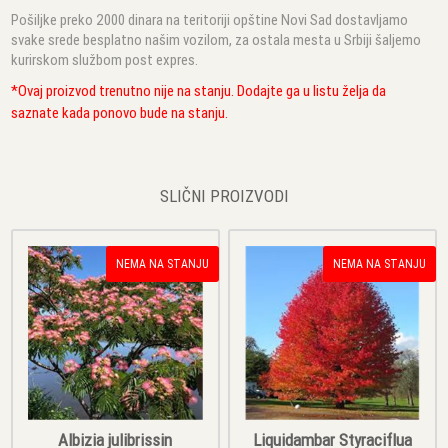
Pošiljke preko 2000 dinara na teritoriji opštine Novi Sad dostavljamo
svake srede besplatno našim vozilom, za ostala mesta u Srbiji šaljemo
kurirskom službom post expres.
*Ovaj proizvod trenutno nije na stanju. Dodajte ga u listu želja da
saznate kada ponovo bude na stanju.
SLIČNI PROIZVODI
NEMA NA STANJU
NEMA NA STANJU
Albizia julibrissin
Liquidambar Styraciflua