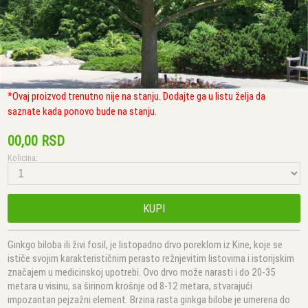
*Ovaj proizvod trenutno nije na stanju. Dodajte ga u listu želja da
saznate kada ponovo bude na stanju.
00,00 RSD
Kolicina:
KUPI
Ginkgo biloba ili živi fosil, je listopadno drvo poreklom iz Kine, koje se
ističe svojim karakterističnim perasto režnjevitim listovima i istorijskim
značajem u medicinskoj upotrebi. Ovo drvo može narasti i do 20-35
metara u visinu, sa širinom krošnje od 8-12 metara, stvarajući
impozantan pejzažni element. Brzina rasta ginkga bilobe je umerena do