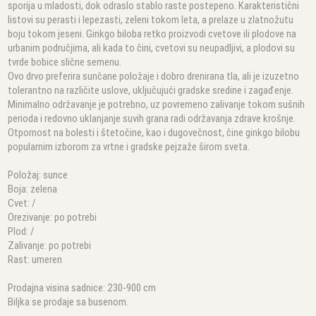
sporija u mladosti, dok odraslo stablo raste postepeno. Karakteristični
listovi su perasti i lepezasti, zeleni tokom leta, a prelaze u zlatnožutu
boju tokom jeseni. Ginkgo biloba retko proizvodi cvetove ili plodove na
urbanim područjima, ali kada to čini, cvetovi su neupadljivi, a plodovi su
tvrde bobice slične semenu.
Ovo drvo preferira sunčane položaje i dobro drenirana tla, ali je izuzetno
tolerantno na različite uslove, uključujući gradske sredine i zagađenje.
Minimalno održavanje je potrebno, uz povremeno zalivanje tokom sušnih
perioda i redovno uklanjanje suvih grana radi održavanja zdrave krošnje.
Otpornost na bolesti i štetočine, kao i dugovečnost, čine ginkgo bilobu
popularnim izborom za vrtne i gradske pejzaže širom sveta.
Položaj: sunce
Boja: zelena
Cvet: /
Orezivanje: po potrebi
Plod: /
Zalivanje: po potrebi
Rast: umeren
Prodajna visina sadnice: 230-900 cm
Biljka se prodaje sa busenom.