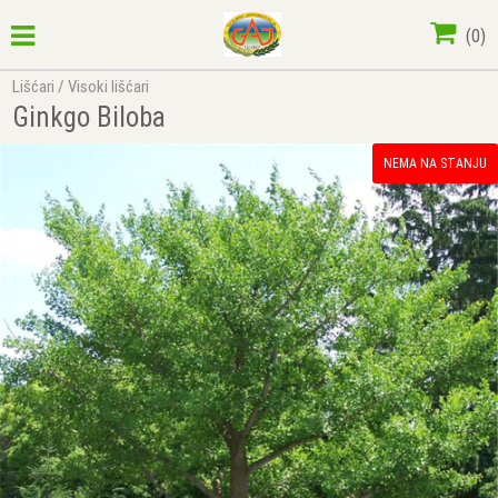
(
0
)
Lišćari
/
Visoki lišćari
Ginkgo Biloba
NEMA NA STANJU