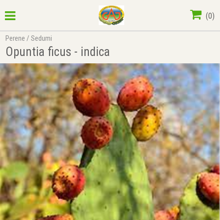
(
0
)
Perene
/
Sedumi
Opuntia ficus - indica