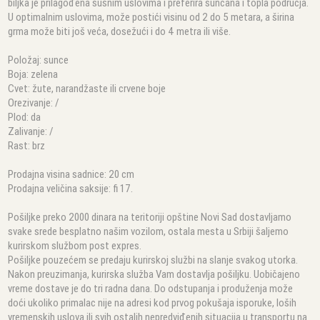
biljka je prilagođena sušnim uslovima i preferira sunčana i topla područja.
U optimalnim uslovima, može postići visinu od 2 do 5 metara, a širina
grma može biti još veća, dosežući i do 4 metra ili više.
Položaj: sunce
Boja: zelena
Cvet: žute, narandžaste ili crvene boje
Orezivanje: /
Plod: da
Zalivanje: /
Rast: brz
Prodajna visina sadnice: 20 cm
Prodajna veličina saksije: fi 17.
Pošiljke preko 2000 dinara na teritoriji opštine Novi Sad dostavljamo
svake srede besplatno našim vozilom, ostala mesta u Srbiji šaljemo
kurirskom službom post expres.
Pošiljke pouzećem se predaju kurirskoj službi na slanje svakog utorka.
Nakon preuzimanja, kurirska služba Vam dostavlja pošiljku. Uobičajeno
vreme dostave je do tri radna dana. Do odstupanja i produženja može
doći ukoliko primalac nije na adresi kod prvog pokušaja isporuke, loših
vremenskih uslova ili svih ostalih nepredviđenih situacija u transportu na