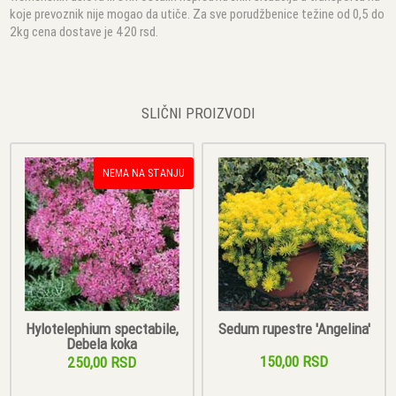
koje prevoznik nije mogao da utiče. Za sve porudžbenice težine od 0,5 do
2kg cena dostave je 420 rsd.
SLIČNI PROIZVODI
NEMA NA STANJU
Hylotelephium spectabile,
Sedum rupestre 'Angelina'
Debela koka
150,00 RSD
250,00 RSD