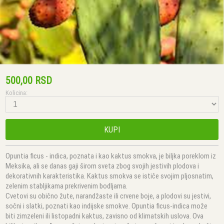
500,00 RSD
Kolicina:
KUPI
Opuntia ficus - indica, poznata i kao kaktus smokva, je biljka poreklom iz
Meksika, ali se danas gaji širom sveta zbog svojih jestivih plodova i
dekorativnih karakteristika. Kaktus smokva se ističe svojim pljosnatim,
zelenim stabljikama prekrivenim bodljama.
Cvetovi su obično žute, narandžaste ili crvene boje, a plodovi su jestivi,
sočni i slatki, poznati kao indijske smokve. Opuntia ficus-indica može
biti zimzeleni ili listopadni kaktus, zavisno od klimatskih uslova. Ova