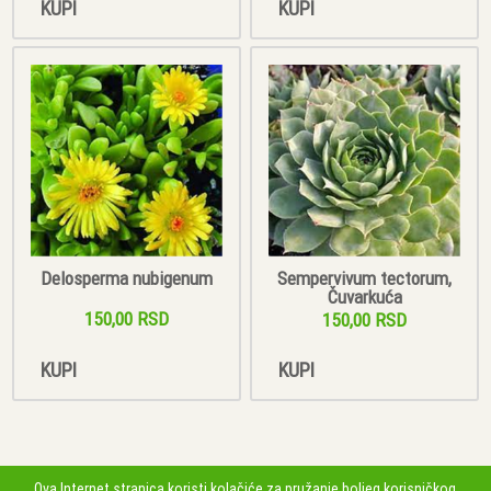
KUPI
KUPI
Delosperma nubigenum
Sempervivum tectorum,
Čuvarkuća
150,00 RSD
150,00 RSD
KUPI
KUPI
Ova Internet stranica koristi kolačiće za pružanje boljeg korisničkog