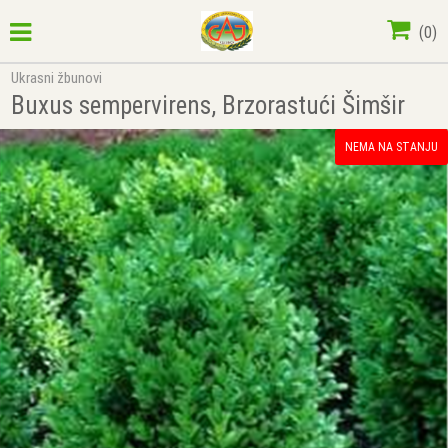
(
0
)
Ukrasni žbunovi
Buxus sempervirens, Brzorastući Šimšir
NEMA NA STANJU