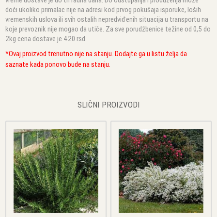
doći ukoliko primalac nije na adresi kod prvog pokušaja isporuke, loših
vremenskih uslova ili svih ostalih nepredviđenih situacija u transportu na
koje prevoznik nije mogao da utiče. Za sve porudžbenice težine od 0,5 do
2kg cena dostave je 420 rsd.
*Ovaj proizvod trenutno nije na stanju. Dodajte ga u listu želja da
saznate kada ponovo bude na stanju.
SLIČNI PROIZVODI