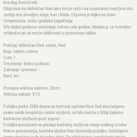
Ima dug životni vek.
Odgovara mu delimičan hlad iako može rasti i na osunčanim mestima ako
zemlja ima dovoljno vlage, kao i hladu. Otporna je biljka na niske
temperature, sušu i gradska zagađenja.
Vrlo dobro podnosi orezivanje tokom cele godine, idealan je za formalno
vrtlarstvo jer se može oblikovati u raznovrsne oblike.
Položaj: delimičan hlad, sunce, hlad
Boja: tamno zelena
Cvet: /
Orezivanje: dobro podnosi
Zalivanje: umereno
Rast: brz
Prodajna veličina sadnice; 20cm
Veličina saksije: fi 15
Pošiljke preko 2000 dinara na teritoriji opštine Novi Sad dostavljamo
svake srede besplatno našim vozilom, ostala mesta u Srbiji šaljemo
kurirskom službom post expres.
Pošiljke pouzećem se predaju kurirskoj službi na slanje svakog utorka.
Nakon preuzimanja, kurirska služba Vam dostavlja pošiljku. Uobičajeno
vreme dostave je do tri radna dana. Do odstupanja i produženja može