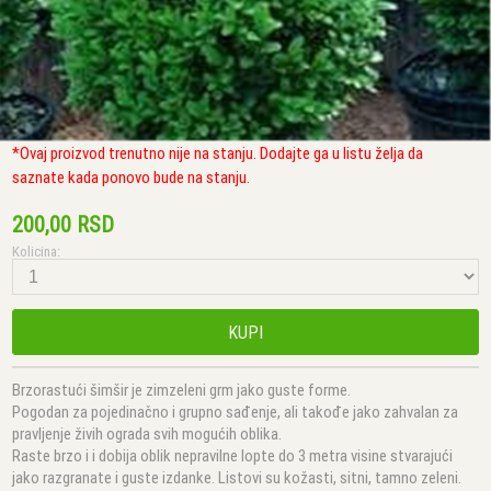
*Ovaj proizvod trenutno nije na stanju. Dodajte ga u listu želja da
saznate kada ponovo bude na stanju.
200,00 RSD
Kolicina:
KUPI
Brzorastući šimšir je zimzeleni grm jako guste forme.
Pogodan za pojedinačno i grupno sađenje, ali takođe jako zahvalan za
pravljenje živih ograda svih mogućih oblika.
Raste brzo i i dobija oblik nepravilne lopte do 3 metra visine stvarajući
jako razgranate i guste izdanke. Listovi su kožasti, sitni, tamno zeleni.