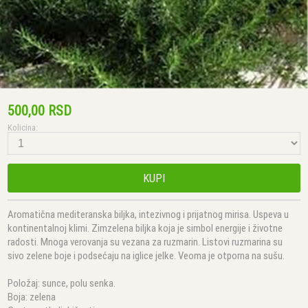
500,00 RSD
Kolicina:
KUPI
Aromatična mediteranska biljka, intezivnog i prijatnog mirisa. Uspeva u
kontinentalnoj klimi. Zimzelena biljka koja je simbol energije i životne
radosti. Mnoga verovanja su vezana za ruzmarin. Listovi ruzmarina su
sivo zelene boje i podsećaju na iglice jelke. Veoma je otporna na sušu.
Položaj: sunce, polu senka.
Boja: zelena