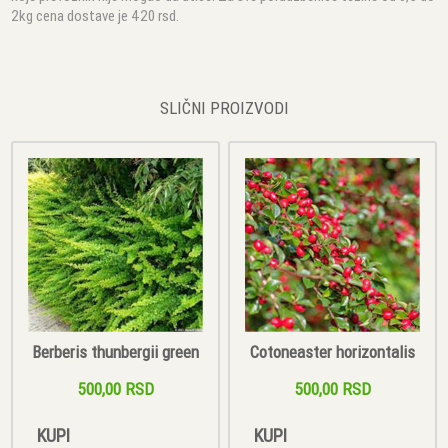
2kg cena dostave je 420 rsd.
SLIČNI PROIZVODI
Berberis thunbergii green
Cotoneaster horizontalis
500,00 RSD
500,00 RSD
KUPI
KUPI