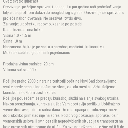
Cvet: svetlo ljubičasti
Orezivanje: poželjno sprovesti jedanput u par godina radi podmlađivanja
biljke u suprotnom dolazi do neuglednog izgleda. Orezivanje se sprovodi u
proleće nakon cvetanja. Ne orezivati tvrdo drvo.
Zalivanje: u početku redovno, kasnije po potrebi
Rast: brzorastuća biljka
Visina 1.0 - 1.5 m
Širina 1.0 m
Napomena: biljka je poznata u narodnoj medicini i kulinarstvu.
Može se saditi u grupama ili pojedinačno.
Prodajna visina sadnice: 20 cm.
Veličina saksije fi 17.
Pošiljke preko 2000 dinara na teritoriji opštine Novi Sad dostavljamo
svake srede besplatno našim vozilom, ostala mesta u Srbiji šaljemo
kurirskom službom post expres.
Pošiljke pouzećem se predaju kurirskoj službi na slanje svakog utorka.
Nakon preuzimanja, kurirska služba Vam dostavlja pošiljku. Uobičajeno
vreme dostave je do tri radna dana. Do odstupanja i produženja može
doći ukoliko primalac nije na adresi kod prvog pokušaja isporuke, loših
vremenskih uslova ili svih ostalih nepredviđenih situacija u transportu na
koje prevoznik nije mogao da utiče. Za sve porudžbenice težine od 0,5 do